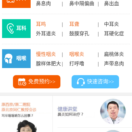
鼻息肉
|
鼻中隔偏曲
|
鼻出血
耳鸣
|
耳聋
|
中耳炎
耳科
外耳道炎
|
鼓膜穿孔
|
耳硬化症
慢性咽炎
|
咽喉炎
|
扁桃体炎
咽喉
腺样体肥大
|
打呼噜
|
声带息肉
科
免费预约>>
快速咨询>>