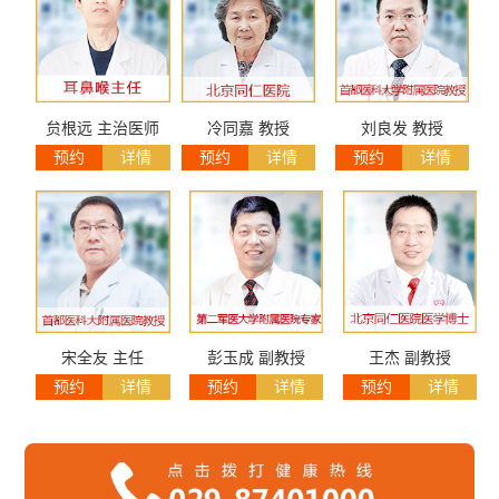
贠根远 主治医师
冷同嘉 教授
刘良发 教授
预约
详情
预约
详情
预约
详情
宋全友 主任
彭玉成 副教授
王杰 副教授
预约
详情
预约
详情
预约
详情