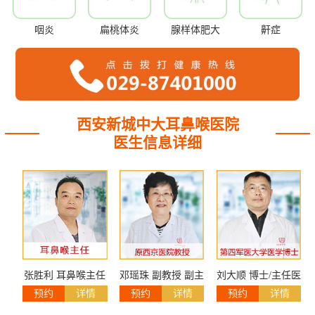
咽炎
扁桃体炎
腺样体肥大
鼾症
西安新城中大耳鼻喉医院
医生信息详细
张胜利 耳鼻喉主任
邓瑶珠 副教授 副主
刘大顺 博士/主任医
预约
详情
预约
详情
预约
详情
任医师
师