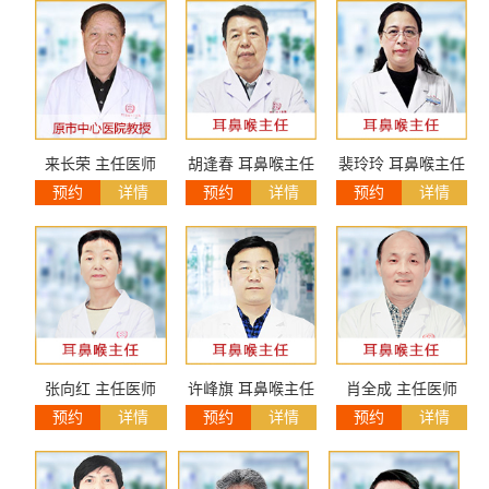
来长荣 主任医师
胡逢春 耳鼻喉主任
裴玲玲 耳鼻喉主任
预约
详情
预约
详情
预约
详情
张向红 主任医师
许峰旗 耳鼻喉主任
肖全成 主任医师
预约
详情
预约
详情
预约
详情