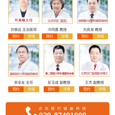
贠根远 主治医师
冷同嘉 教授
刘良发 教授
预约
详情
预约
详情
预约
详情
宋全友 主任
彭玉成 副教授
王杰 副教授
预约
详情
预约
详情
预约
详情