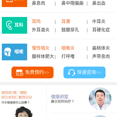
鼻息肉
|
鼻中隔偏曲
|
鼻出血
耳鸣
|
耳聋
|
中耳炎
耳科
外耳道炎
|
鼓膜穿孔
|
耳硬化症
慢性咽炎
|
咽喉炎
|
扁桃体炎
咽喉
腺样体肥大
|
打呼噜
|
声带息肉
科
免费预约>>
快速咨询>>