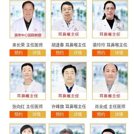
来长荣 主任医师
胡逢春 耳鼻喉主任
裴玲玲 耳鼻喉主任
预约
详情
预约
详情
预约
详情
张向红 主任医师
许峰旗 耳鼻喉主任
肖全成 主任医师
预约
详情
预约
详情
预约
详情