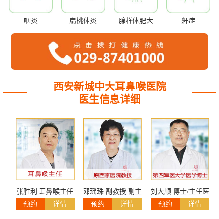
咽炎
扁桃体炎
腺样体肥大
鼾症
西安新城中大耳鼻喉医院
医生信息详细
张胜利 耳鼻喉主任
邓瑶珠 副教授 副主
刘大顺 博士/主任医
预约
详情
预约
详情
预约
详情
任医师
师