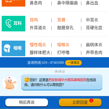
鼻息肉
|
鼻中隔偏曲
|
鼻出血
耳鸣
|
耳聋
|
中耳炎
耳科
外耳道炎
|
鼓膜穿孔
|
耳硬化症
慢性咽炎
|
咽喉炎
|
扁桃体炎
咽喉
腺样体肥大
|
打呼噜
|
声带息肉
咨询热线:029—87401000
一键通话
科
免费预约>>
快速咨询>>
18:18:32
您好！这里是
西安新城中大眼耳鼻喉医院
在线咨
询，请问有什么可以帮到您?



1
1
2
稍后再说
立即回复
导航
电话
咨询
挂号