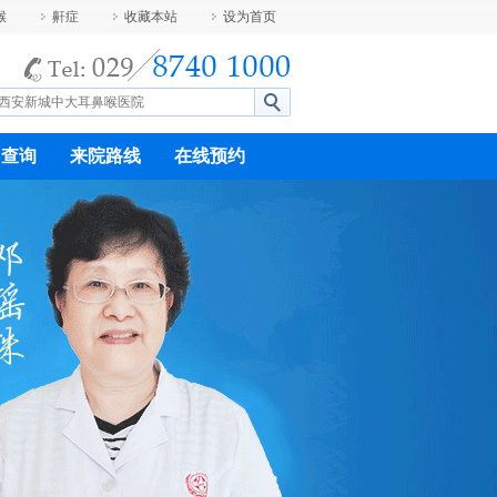
喉
鼾症
收藏本站
设为首页
：
9-
401000
用查询
来院路线
在线预约