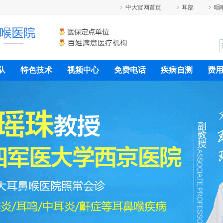
中大官网首页
耳部
咽
咨
询
热
线
02
87
队
特色技术
视频中心
免费电话
疾病自测
费