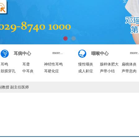
more...
more..
耳病中心
咽喉中心
耳鸣
耳聋
神经性耳鸣
慢性咽炎
腺样体肥大
扁桃体炎
鼓膜穿孔
中耳炎
耳硬化症
成人鼾症
声带小结
声带息肉
 副教授 副主任医师