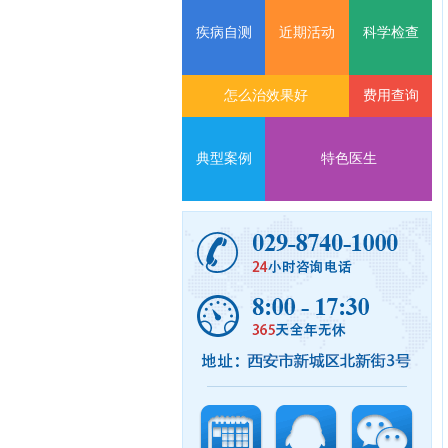
疾病自测
近期活动
科学检查
怎么治效果好
费用查询
典型案例
特色医生
24
小
时
咨
询
电
话：
029-
87401000
365
天
全
年
无