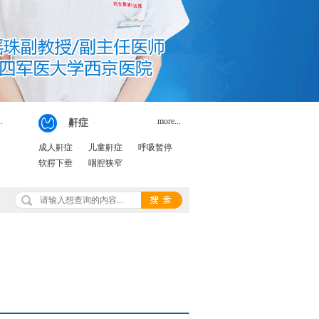
.
more...
鼾症
成人鼾症
儿童鼾症
呼吸暂停
软腭下垂
咽腔狭窄