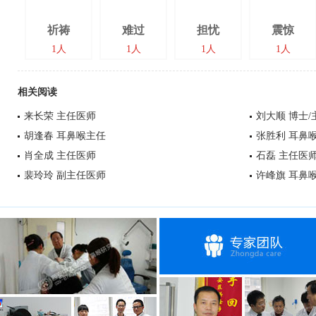
祈祷
难过
担忧
震惊
1人
1人
1人
1人
相关阅读
来长荣 主任医师
刘大顺 博士
胡逢春 耳鼻喉主任
张胜利 耳鼻
肖全成 主任医师
石磊 主任医
裴玲玲 副主任医师
许峰旗 耳鼻