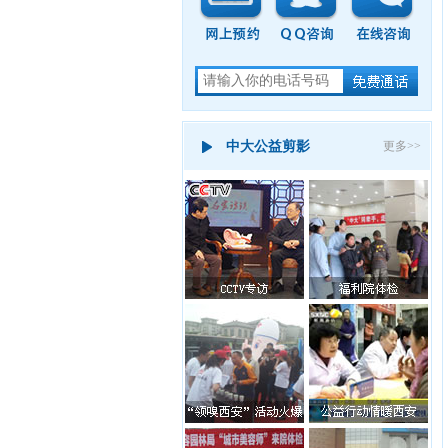
休：
8：
00-
17：
30
地
址：
西
安
中大公益剪影
更多>>
市
新
城
区
五
路
57
号