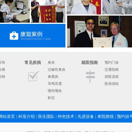
查询
常见疾病
鼻炎
就医指南
预约门诊
自测
过敏性鼻炎
交通指南
案例
鼻窦炎
就医流程
耳鸣耳聋
医保须知
慢性咽炎
鼾症
网站首页
|
科室介绍
|
医生团队
|
特色技术
|
先进设备
|
来院路线
|
预约挂