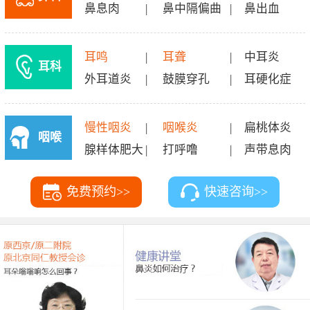
鼻息肉
|
鼻中隔偏曲
|
鼻出血
耳鸣
|
耳聋
|
中耳炎
耳科
外耳道炎
|
鼓膜穿孔
|
耳硬化症
慢性咽炎
|
咽喉炎
|
扁桃体炎
咽喉
腺样体肥大
|
打呼噜
|
声带息肉
科
免费预约>>
快速咨询>>