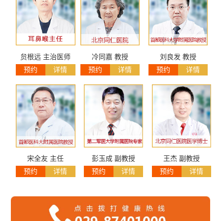
贠根远 主治医师
冷同嘉 教授
刘良发 教授
预约
详情
预约
详情
预约
详情
宋全友 主任
彭玉成 副教授
王杰 副教授
预约
详情
预约
详情
预约
详情