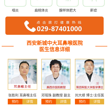
咽炎
扁桃体炎
腺样体肥大
鼾症
西安新城中大耳鼻喉医院
医生信息详细
张胜利 耳鼻喉主任
邓瑶珠 副教授 副主
刘大顺 博士/主任医
预约
详情
预约
详情
预约
详情
任医师
师