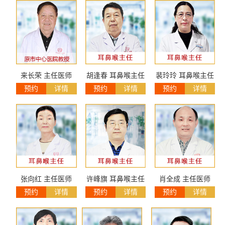
来长荣 主任医师
胡逢春 耳鼻喉主任
裴玲玲 耳鼻喉主任
预约
详情
预约
详情
预约
详情
张向红 主任医师
许峰旗 耳鼻喉主任
肖全成 主任医师
预约
详情
预约
详情
预约
详情